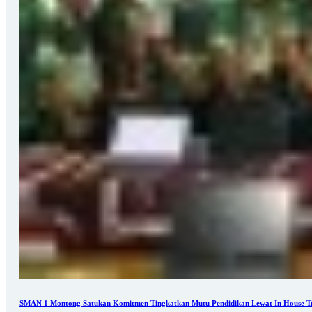
SMAN 1 Montong Satukan Komitmen Tingkatkan Mutu Pendidikan Lewat In House Tr