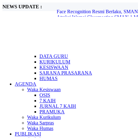
NEWS UPDATE :
Atraksi Warnai Classmeeting SMAN 1 Mo
Kembara 2026 Perkemahan Akhir Tahun d
Profil Trainer Tata Boga Pastry & Bakery.
Ahass Plumpang Motor Berbagi di SMAN
Dies Natalis ke -14 SMAN 1Montong bert
Disiplin Positif dan Istighosah Warnai P
PROFIL TRAINER DT DESAIN GRAFI
Pembatasan HP di Lingkungan SMA 
SMAN 1 Montong Satukan Komitmen Ting
DATA GURU
Face Recognition Resmi Berlaku, SMAN 
KURIKULUM
KESISWAAN
SARANA PRASARANA
HUMAS
AGENDA
Waka Kesiswaan
OSIS
7 KAIH
JURNAL 7 KAIH
PRAMUKA
Waka Kurikulum
Waka Sarpras
Waka Humas
PUBLIKASI