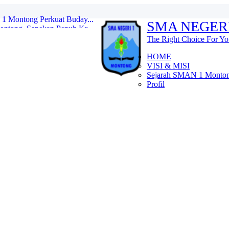
ntong, Sepekan Penuh Kr...
SMA NEGER
an Pelantikan Penegak B...
..
The Right Choice For Yo
 1 Montong: Tebar Manfaa...
ema ...
HOME
agi di SMAN 1 Monton...
VISI & MISI
S...
Sejarah SMAN 1 Monto
NEGERI 1 MONTONG...
Profil
katkan Mutu Pendidikan L...
1 Montong Perkuat Buday...