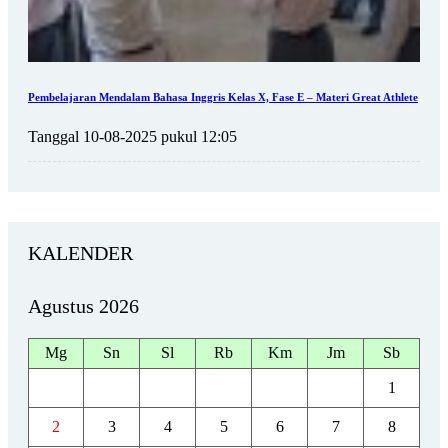
Pembelajaran Mendalam Bahasa Inggris Kelas X, Fase E – Materi Great Athlete
Tanggal 10-08-2025 pukul 12:05
KALENDER
Agustus 2026
Mg
Sn
Sl
Rb
Km
Jm
Sb
1
2
3
4
5
6
7
8