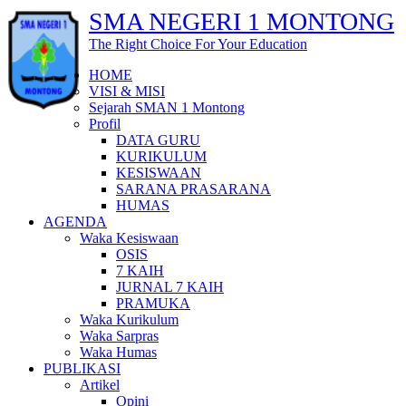
SMA NEGERI 1 MONTONG
The Right Choice For Your Education
HOME
VISI & MISI
Sejarah SMAN 1 Montong
Profil
DATA GURU
KURIKULUM
KESISWAAN
SARANA PRASARANA
HUMAS
AGENDA
Waka Kesiswaan
OSIS
7 KAIH
JURNAL 7 KAIH
PRAMUKA
Waka Kurikulum
Waka Sarpras
Waka Humas
PUBLIKASI
Artikel
Opini