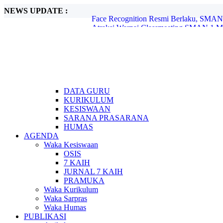
NEWS UPDATE :
Atraksi Warnai Classmeeting SMAN 1 Mo
Kembara 2026 Perkemahan Akhir Tahun d
Profil Trainer Tata Boga Pastry & Bakery.
Ahass Plumpang Motor Berbagi di SMAN
Dies Natalis ke -14 SMAN 1Montong bert
Disiplin Positif dan Istighosah Warnai P
PROFIL TRAINER DT DESAIN GRAFI
Pembatasan HP di Lingkungan SMA 
SMAN 1 Montong Satukan Komitmen Ting
DATA GURU
Face Recognition Resmi Berlaku, SMAN 
KURIKULUM
KESISWAAN
SARANA PRASARANA
HUMAS
AGENDA
Waka Kesiswaan
OSIS
7 KAIH
JURNAL 7 KAIH
PRAMUKA
Waka Kurikulum
Waka Sarpras
Waka Humas
PUBLIKASI