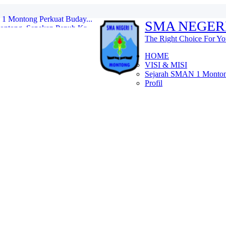
ntong, Sepekan Penuh Kr...
SMA NEGER
an Pelantikan Penegak B...
..
The Right Choice For Yo
 1 Montong: Tebar Manfaa...
ema ...
HOME
agi di SMAN 1 Monton...
VISI & MISI
S...
Sejarah SMAN 1 Monto
NEGERI 1 MONTONG...
Profil
katkan Mutu Pendidikan L...
1 Montong Perkuat Buday...