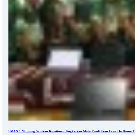
SMAN 1 Montong Satukan Komitmen Tingkatkan Mutu Pendidikan Lewat In House Tr