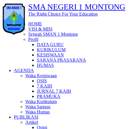
SMA NEGERI 1 MONTONG
The Right Choice For Your Education
HOME
VISI & MISI
Sejarah SMAN 1 Montong
Profil
DATA GURU
KURIKULUM
KESISWAAN
SARANA PRASARANA
HUMAS
AGENDA
Waka Kesiswaan
OSIS
7 KAIH
JURNAL 7 KAIH
PRAMUKA
Waka Kurikulum
Waka Sarpras
Waka Humas
PUBLIKASI
Artikel
Opini