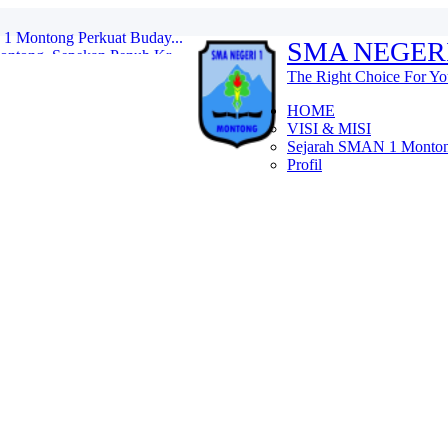
ntong, Sepekan Penuh Kr...
SMA NEGER
an Pelantikan Penegak B...
..
The Right Choice For Yo
 1 Montong: Tebar Manfaa...
ema ...
HOME
agi di SMAN 1 Monton...
VISI & MISI
S...
Sejarah SMAN 1 Monto
NEGERI 1 MONTONG...
Profil
katkan Mutu Pendidikan L...
1 Montong Perkuat Buday...