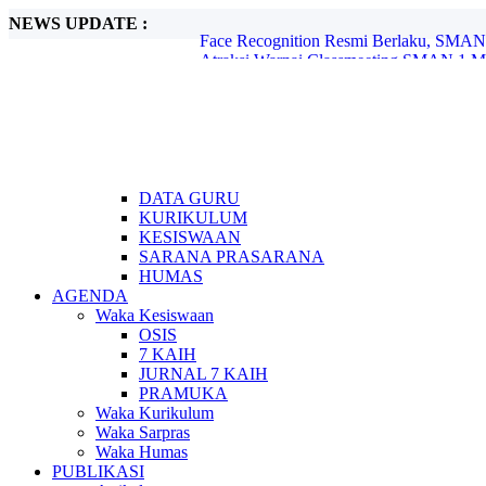
NEWS UPDATE :
Atraksi Warnai Classmeeting SMAN 1 Mo
Kembara 2026 Perkemahan Akhir Tahun d
Profil Trainer Tata Boga Pastry & Bakery.
Ahass Plumpang Motor Berbagi di SMAN
Dies Natalis ke -14 SMAN 1Montong bert
Disiplin Positif dan Istighosah Warnai P
PROFIL TRAINER DT DESAIN GRAFI
Pembatasan HP di Lingkungan SMA 
SMAN 1 Montong Satukan Komitmen Ting
DATA GURU
Face Recognition Resmi Berlaku, SMAN 
KURIKULUM
KESISWAAN
SARANA PRASARANA
HUMAS
AGENDA
Waka Kesiswaan
OSIS
7 KAIH
JURNAL 7 KAIH
PRAMUKA
Waka Kurikulum
Waka Sarpras
Waka Humas
PUBLIKASI