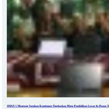
SMAN 1 Montong Satukan Komitmen Tingkatkan Mutu Pendidikan Lewat In House Tr