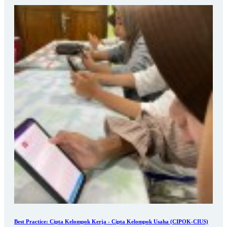
Best Practice: Cipta Kelompok Kerja - Cipta Kelompok Usaha (CIPOK-CIUS)