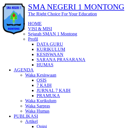
SMA NEGERI 1 MONTONG
The Right Choice For Your Education
HOME
VISI & MISI
Sejarah SMAN 1 Montong
Profil
DATA GURU
KURIKULUM
KESISWAAN
SARANA PRASARANA
HUMAS
AGENDA
Waka Kesiswaan
OSIS
7 KAIH
JURNAL 7 KAIH
PRAMUKA
Waka Kurikulum
Waka Sarpras
Waka Humas
PUBLIKASI
Artikel
Opini